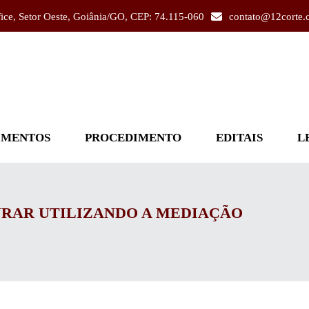
fice, Setor Oeste, Goiânia/GO, CEP: 74.115-060
contato@12corte.
IMENTOS
PROCEDIMENTO
EDITAIS
L
RAR UTILIZANDO A MEDIAÇÃO