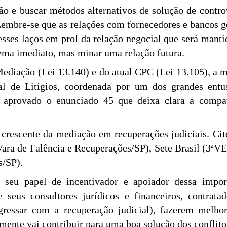
ão e buscar métodos alternativos de solução de cont
Lembre-se que as relações com fornecedores e bancos 
 esses laços em prol da relação negocial que será man
lema imediato, mas minar uma relação futura.
ediação (Lei 13.140) e do atual CPC (Lei 13.105), a m
al de Litígios, coordenada por um dos grandes entu
oi aprovado o enunciado 45 que deixa clara a comp
o crescente da mediação em recuperações judiciais. C
ara de Falência e Recuperações/SP), Sete Brasil (3ªVE
s/SP).
o seu papel de incentivador e apoiador dessa impor
 seus consultores jurídicos e financeiros, contratad
gressar com a recuperação judicial), fazerem melho
amente vai contribuir para uma boa solução dos conflit