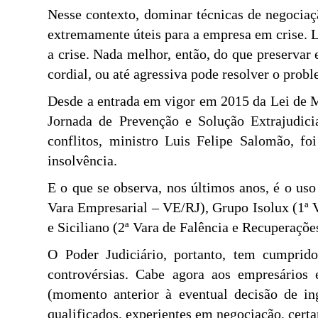
Nesse contexto, dominar técnicas de negociaç
extremamente úteis para a empresa em crise. 
a crise. Nada melhor, então, do que preservar
cordial, ou até agressiva pode resolver o prob
Desde a entrada em vigor em 2015 da Lei de M
Jornada de Prevenção e Solução Extrajudici
conflitos, ministro Luis Felipe Salomão, f
insolvência.
E o que se observa, nos últimos anos, é o us
Vara Empresarial – VE/RJ), Grupo Isolux (1ª V
e Siciliano (2ª Vara de Falência e Recuperaçõe
O Poder Judiciário, portanto, tem cumprid
controvérsias. Cabe agora aos empresários e
(momento anterior à eventual decisão de in
qualificados, experientes em negociação, cert