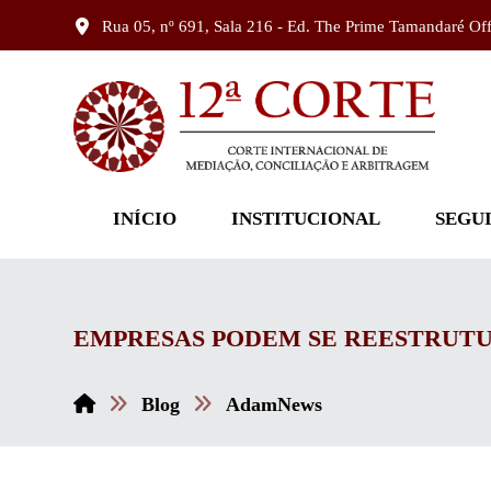
Rua 05, nº 691, Sala 216 - Ed. The Prime Tamandaré Of
INÍCIO
INSTITUCIONAL
SEGU
EMPRESAS PODEM SE REESTRUTU
Blog
AdamNews