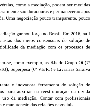
rovérsias, como a mediação, podem ser medidas
geralmente são duradouras e permanecerão após
tida. Uma negociação pouco transparente, pouco
ediação ganhou força no Brasil. Em 2016, na I
siastas dos meios consensuais de solução de
atibilidade da mediação com os processos de
item-se, como exemplo, as RJs do Grupo Oi (7ª
/RJ), Superpesa (6ª VE/RJ) e Livrarias Saraiva
tante e inovadora ferramenta de solução de
os para auxiliar na reestruturação da dívida
r uso da mediação. Contar com profissionais
os e manutenção das relações negociais.