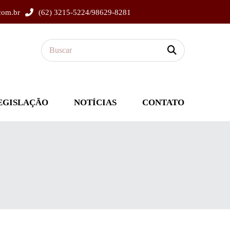
com.br
(62) 3215-5224/98629-8281
EGISLAÇÃO
NOTÍCIAS
CONTATO