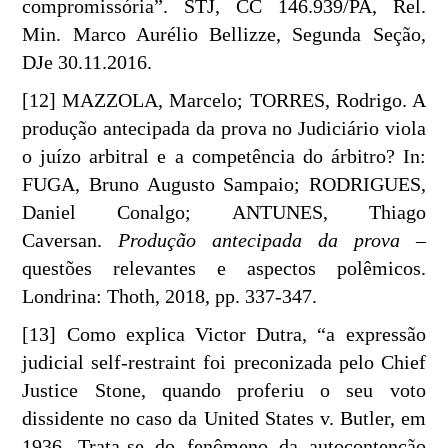
compromissória”. STJ, CC 146.939/PA, Rel.
Min. Marco Aurélio Bellizze, Segunda Seção,
DJe 30.11.2016.
[12] MAZZOLA, Marcelo; TORRES, Rodrigo. A
produção antecipada da prova no Judiciário viola
o juízo arbitral e a competência do árbitro? In:
FUGA, Bruno Augusto Sampaio; RODRIGUES,
Daniel Conalgo; ANTUNES, Thiago
Caversan.
Produção antecipada da prova
–
questões relevantes e aspectos polêmicos.
Londrina: Thoth, 2018, pp. 337-347.
[13] Como explica Victor Dutra, “a expressão
judicial self-restraint foi preconizada pelo Chief
Justice Stone, quando proferiu o seu voto
dissidente no caso da United States v. Butler, em
1936. Trata-se do fenômeno da autocontenção