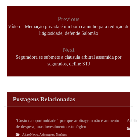
Previous
Vídeo – Mediação privada é um bom caminho para redução de
litigiosidade, defende Salomão
Next
Seguradora se submete a cláusula arbitral assumida por
segurados, define STJ
Postagens Relacionadas
a
‘Custo da oportunidade’: por que arbitragem não é aumento
Arbit
de despesa, mas investimento estratégico
A
AdamNews
,
Arbitragem
,
Notícias