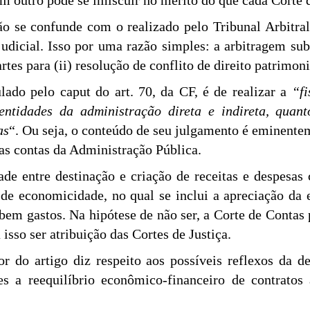
em outro pode se imiscuir no mérito do que cada Corte 
o se confunde com o realizado pelo Tribunal Arbitra
judicial. Isso por uma razão simples: a arbitragem su
rtes para (ii) resolução de conflito de direito patrimoni
ado pelo caput do art. 70, da CF, é de realizar a
“fi
ntidades da administração direta e indireta, quanto
as
“. Ou seja, o conteúdo de seu julgamento é eminente
das contas da Administração Pública.
dade entre destinação e criação de receitas e despes
de economicidade, no qual se inclui a apreciação da 
 bem gastos. Na hipótese de não ser, a Corte de Contas 
 isso ser atribuição das Cortes de Justiça.
r do artigo diz respeito aos possíveis reflexos da d
s a reequilíbrio econômico-financeiro de contratos 