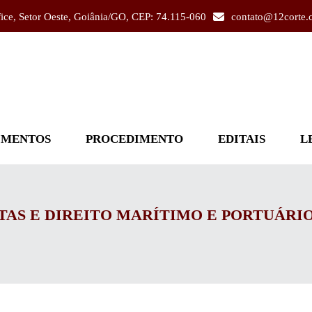
fice, Setor Oeste, Goiânia/GO, CEP: 74.115-060
contato@12corte.
IMENTOS
PROCEDIMENTO
EDITAIS
L
AS E DIREITO MARÍTIMO E PORTUÁRIO 