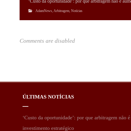
‘Custo da oportunidade’: por que arbitragem não é aume
AdamNews
,
Arbitragem
,
Notícias
Comments are disabled
ÚLTIMAS NOTÍCIAS
‘Custo da oportunidade’: por que arbitragem não 
investimento estratégico