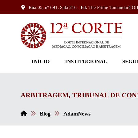
Rua 05, nº 691, Sala 216 - Ed. The Prime Tamandaré Of
INÍCIO
INSTITUCIONAL
SEGU
ARBITRAGEM, TRIBUNAL DE CONT
Blog
AdamNews