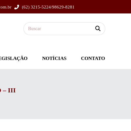
com.br
(62) 3215-5224/98629-8281
EGISLAÇÃO
NOTÍCIAS
CONTATO
– III