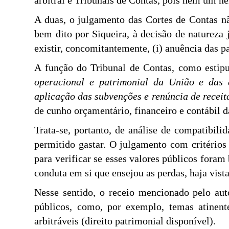
arbitral e Tribunais de Contas, pois nem um n
A duas, o julgamento das Cortes de Contas nã
bem dito por Siqueira, à decisão de natureza 
existir, concomitantemente, (i) anuência das pa
A função do Tribunal de Contas, como estipul
operacional e patrimonial da União e das e
aplicação das subvenções e renúncia de receit
de cunho orçamentário, financeiro e contábil 
Trata-se, portanto, de análise de compatibili
permitido gastar. O julgamento com critérios 
para verificar se esses valores públicos foram
conduta em si que ensejou as perdas, haja vista
Nesse sentido, o receio mencionado pelo auto
públicos, como, por exemplo, temas atinente
arbitráveis (direito patrimonial disponível).