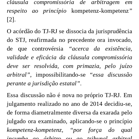
cláusula compromissória de arbitragem em
respeito ao princípio
kompetenz-kompetenz
”
[2].
O acórdão do TJ-RJ se dissocia da jurisprudência
do STJ, reafirmada no precedente ora invocado,
de que controvérsia
“acerca da existência,
validade e eficácia da cláusula compromissória
deve ser resolvida, com primazia, pelo juízo
arbitral”
, impossibilitando-se
“essa discussão
perante a jurisdição estatal”
.
Essa discussão não é nova no próprio TJ-RJ. Em
julgamento realizado no ano de 2014 decidiu-se,
de forma diametralmente diversa da exarada pelo
julgado ora examinado, aplicando-se o princípio
kompetenz-kompetenz
,
“por força do qual
incumbe ao árbitro ou ao tribunal arbitral