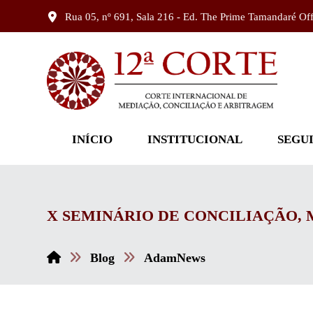
Rua 05, nº 691, Sala 216 - Ed. The Prime Tamandaré Of
INÍCIO
INSTITUCIONAL
SEGU
X SEMINÁRIO DE CONCILIAÇÃO, 
Blog
AdamNews