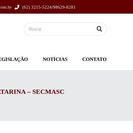
com.br
(62) 3215-5224/98629-8281
EGISLAÇÃO
NOTÍCIAS
CONTATO
TARINA – SECMASC