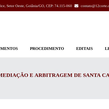
fice, Setor Oeste, Goiânia/GO, CEP: 74.115-060
contato@12corte.
IMENTOS
PROCEDIMENTO
EDITAIS
L
MEDIAÇÃO E ARBITRAGEM DE SANTA CA