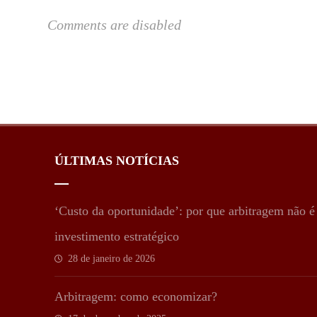
Comments are disabled
ÚLTIMAS NOTÍCIAS
‘Custo da oportunidade’: por que arbitragem não 
investimento estratégico
28 de janeiro de 2026
Arbitragem: como economizar?