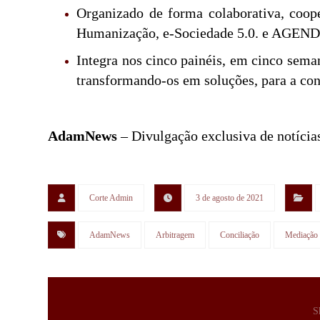
Organizado de forma colaborativa, coope
Humanização, e-Sociedade 5.0. e AGEND
Integra nos cinco painéis, em cinco semana
transformando-os em soluções, para a con
AdamNews
– Divulgação exclusiva de notícias
Corte Admin
3 de agosto de 2021
AdamNews
Arbitragem
Conciliação
Mediação