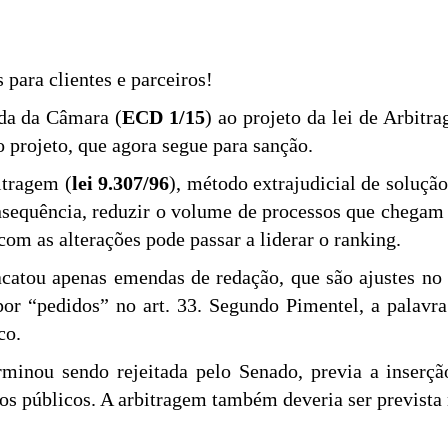
 para clientes e parceiros!
nda da Câmara (
ECD 1/15
) ao projeto da lei de Arbitr
o projeto, que agora segue para sanção.
itragem (
lei 9.307/96
), método extrajudicial de solução
nsequência, reduzir o volume de processos que chegam à
com as alterações pode passar a liderar o ranking.
acatou apenas emendas de redação, que são ajustes no 
 por “pedidos” no art. 33. Segundo Pimentel, a palavr
co.
minou sendo rejeitada pelo Senado, previa a inserç
os públicos. A arbitragem também deveria ser prevista 