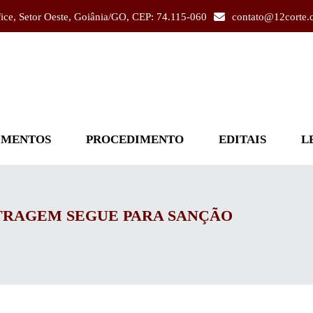
fice, Setor Oeste, Goiânia/GO, CEP: 74.115-060
contato@12corte.
IMENTOS
PROCEDIMENTO
EDITAIS
L
TRAGEM SEGUE PARA SANÇÃO