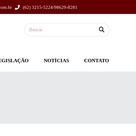
com.br
(62) 3215-5224/98629-8281
EGISLAÇÃO
NOTÍCIAS
CONTATO