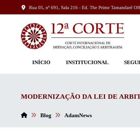
Rua 05, nº 691, Sala 216 - Ed. The Prime Tamandaré Of
INÍCIO
INSTITUCIONAL
SEGU
MODERNIZAÇÃO DA LEI DE ARBI
Blog
AdamNews