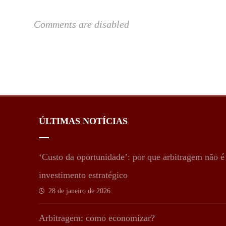
Comments are disabled
ÚLTIMAS NOTÍCIAS
‘Custo da oportunidade’: por que arbitragem não 
investimento estratégico
28 de janeiro de 2026
Arbitragem: como economizar?