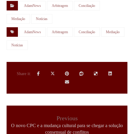
AdamNews
Arbitragem
Conciliação
Mediação
Notícias
AdamNews
Arbitragem
Conciliação
Mediação
Notícias
Previous
O novo CPC e a mudança cultural para se chegar a solução
consensual de conflitos