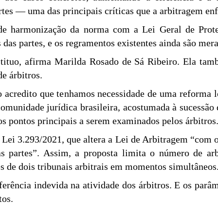
tes — uma das principais críticas que a arbitragem enf
de harmonização da norma com a Lei Geral de Proteç
s das partes, e os regramentos existentes ainda são me
nstituo, afirma Marilda Rosado de Sá Ribeiro. Ela t
e árbitros.
 acredito que tenhamos necessidade de uma reforma le
comunidade jurídica brasileira, acostumada à sucessão d
 pontos principais a serem examinados pelos árbitros
e Lei 3.293/2021, que altera a Lei de Arbitragem “com o
s partes”. Assim, a proposta limita o número de arb
es de dois tribunais arbitrais em momentos simultâneos
ferência indevida na atividade dos árbitros. E os parâm
tos.