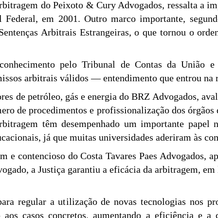
arbitragem do Peixoto & Cury Advogados, ressalta a im
 Federal, em 2001. Outro marco importante, segundo
ntenças Arbitrais Estrangeiras, o que tornou o orde
conhecimento pelo Tribunal de Contas da União e 
issos arbitrais válidos — entendimento que entrou na 
tores de petróleo, gás e energia do BRZ Advogados, av
ro de procedimentos e profissionalização dos órgãos 
arbitragem têm desempenhado um importante papel no
ucacionais, já que muitas universidades aderiram às co
gem e contencioso do Costa Tavares Paes Advogados, a
ogado, a Justiça garantiu a eficácia da arbitragem, em 
ra regular a utilização de novas tecnologias nos pr
o aos casos concretos, aumentando a eficiência e a c