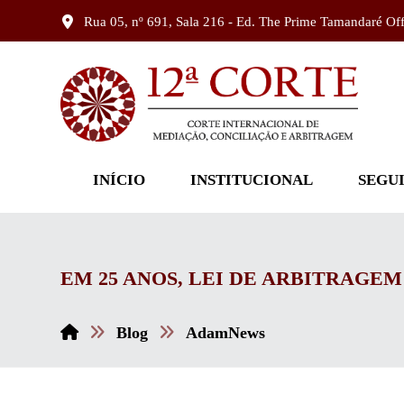
Rua 05, nº 691, Sala 216 - Ed. The Prime Tamandaré Of
INÍCIO
INSTITUCIONAL
SEGU
EM 25 ANOS, LEI DE ARBITRAGE
Blog
AdamNews