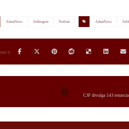
AdamNews
Arbitragem
Notícias
AdamNews
Arbi
CJF divulga 143 enunciad