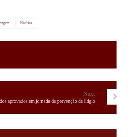
tragem
Notícias
Next
os aprovados em jornada de prevenção de litígio