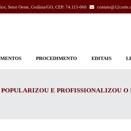
fice, Setor Oeste, Goiânia/GO, CEP: 74.115-060
contato@12corte.
IMENTOS
PROCEDIMENTO
EDITAIS
L
M POPULARIZOU E PROFISSIONALIZOU 