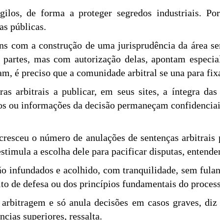
ilos, de forma a proteger segredos industriais. Po
as públicas.
ns com a construção de uma jurisprudência da área ser
 partes, mas com autorização delas, apontam especial
m, é preciso que a comunidade arbitral se una para fix
s arbitrais a publicar, em seus sites, a íntegra da
hos ou informações da decisão permaneçam confidenciai
esceu o número de anulações de sentenças arbitrais p
stimula a escolha dele para pacificar disputas, entende
ão infundados e acolhido, com tranquilidade, sem fulani
eito de defesa ou dos princípios fundamentais do proce
à arbitragem e só anula decisões em casos graves, di
ncias superiores, ressalta.