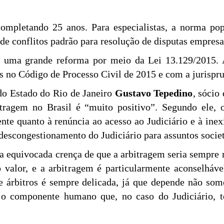
ompletando 25 anos. Para especialistas, a norma pop
 de conflitos padrão para resolução de disputas empresa
u uma grande reforma por meio da Lei 13.129/2015. 
s no Código de Processo Civil de 2015 e com a jurispru
 do Estado do Rio de Janeiro
Gustavo Tepedino
, sócio
tragem no Brasil é “muito positivo”. Segundo ele, o
te quanto à renúncia ao acesso ao Judiciário e à inexi
descongestionamento do Judiciário para assuntos societ
a equivocada crença de que a arbitragem seria sempre m
to valor, e a arbitragem é particularmente aconselhá
e árbitros é sempre delicada, já que depende não som
e o componente humano que, no caso do Judiciário, t