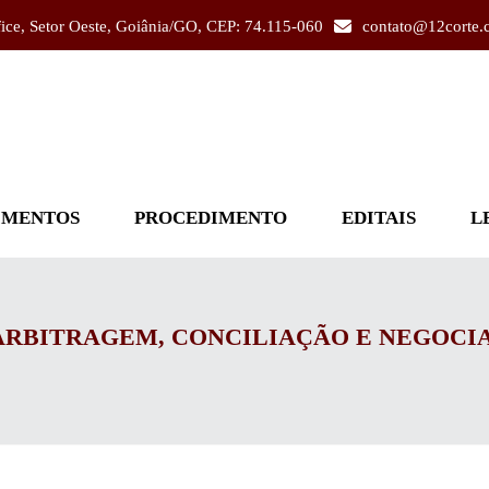
fice, Setor Oeste, Goiânia/GO, CEP: 74.115-060
contato@12corte.
IMENTOS
PROCEDIMENTO
EDITAIS
L
ARBITRAGEM, CONCILIAÇÃO E NEGOCI