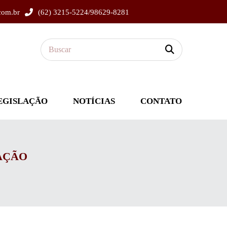
com.br
(62) 3215-5224/98629-8281
EGISLAÇÃO
NOTÍCIAS
CONTATO
AÇÃO