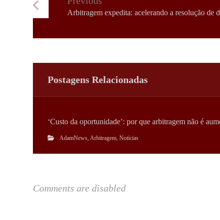
Previous
Arbitragem expedita: acelerando a resolução de d
Postagens Relacionadas
‘Custo da oportunidade’: por que arbitragem não é aume
AdamNews
,
Arbitragem
,
Notícias
Comments are disabled