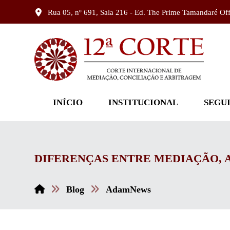
Rua 05, nº 691, Sala 216 - Ed. The Prime Tamandaré Of
INÍCIO
INSTITUCIONAL
SEGU
DIFERENÇAS ENTRE MEDIAÇÃO, 
Blog
AdamNews