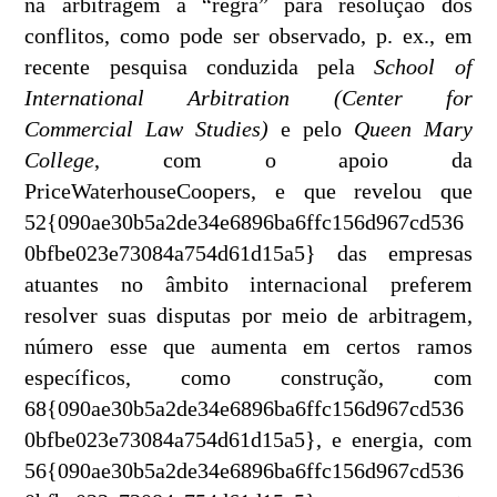
na arbitragem a “regra” para resolução dos
conflitos, como pode ser observado, p. ex., em
recente pesquisa conduzida pela
School of
International Arbitration (Center for
Commercial Law Studies)
e pelo
Queen Mary
College
, com o apoio da
PriceWaterhouseCoopers, e que revelou que
52{090ae30b5a2de34e6896ba6ffc156d967cd536
0bfbe023e73084a754d61d15a5} das empresas
atuantes no âmbito internacional preferem
resolver suas disputas por meio de arbitragem,
número esse que aumenta em certos ramos
específicos, como construção, com
68{090ae30b5a2de34e6896ba6ffc156d967cd536
0bfbe023e73084a754d61d15a5}, e energia, com
56{090ae30b5a2de34e6896ba6ffc156d967cd536