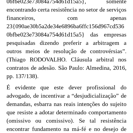
0bfbe023e73084a754d61d15a5}, somente
encontrando certa resistência no setor de serviços
financeiros, com apenas
23{090ae30b5a2de34e6896ba6ffc156d967cd536
0bfbe023e73084a754d61d15a5} das empresas
pesquisadas dizendo preferir a arbitragem a
outros meios de resolução de controvérsias”.
(Thiago RODOVALHO. Cláusula arbitral nos
contratos de adesão. São Paulo: Almedina, 2016,
pp. 137/138).
É evidente que este dever profissional do
advogado, de incentivar a “desjudicialização” de
demandas, esbarra nas reais intenções do sujeito
que resiste a adotar determinado comportamento
(omissivo ou comissivo). Se tal resistência
encontrar fundamento na má-fé e no desejo de