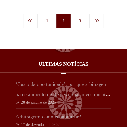
1
2
3
ÚLTIMAS NOTÍCIAS
‘Custo da oportunidade’: por que arbitragem
não é aumento de despesa, mas investimento
28 de janeiro de 2026
estratégico
Arbitragem: como economizar?
17 de dezembro de 2025